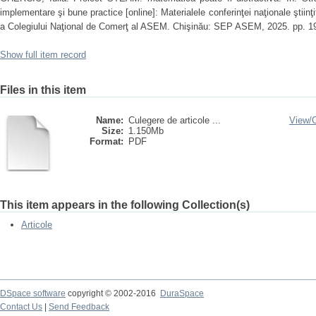
implementare şi bune practice [online]: Materialele conferinţei naţionale ştiinţ
a Colegiului Naţional de Comerţ al ASEM. Chişinău: SEP ASEM, 2025. pp. 1
Show full item record
Files in this item
Name:
Culegere de articole ...
View/
Size:
1.150Mb
Format:
PDF
This item appears in the following Collection(s)
Articole
DSpace software
copyright © 2002-2016
DuraSpace
Contact Us
|
Send Feedback