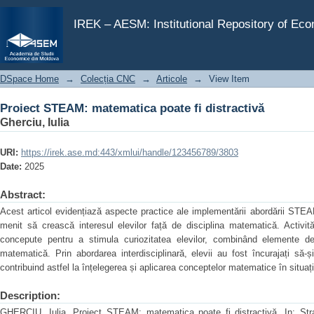
Proiect STEAM: matematica poate fi distractivă
IREK – AESM: Institutional Repository of Ec
DSpace Home
→
Colecția CNC
→
Articole
→
View Item
Proiect STEAM: matematica poate fi distractivă
Gherciu, Iulia
URI:
https://irek.ase.md:443/xmlui/handle/123456789/3803
Date:
2025
Abstract:
Acest articol evidențiază aspecte practice ale implementării abordării STEA
menit să crească interesul elevilor față de disciplina matematică. Activită
concepute pentru a stimula curiozitatea elevilor, combinând elemente de ș
matematică. Prin abordarea interdisciplinară, elevii au fost încurajați să-ș
contribuind astfel la înțelegerea și aplicarea conceptelor matematice în situați
Description:
GHERCIU, Iulia. Proiect STEAM: matematica poate fi distractivă. In: St