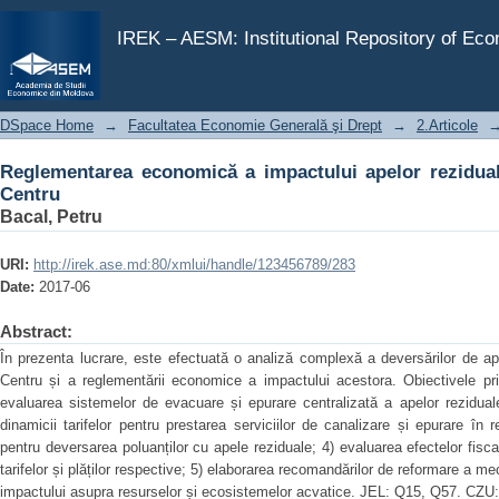
Reglementarea economică a impactului apelor reziduale 
IREK – AESM: Institutional Repository of Ec
DSpace Home
→
Facultatea Economie Generală şi Drept
→
2.Articole
Reglementarea economică a impactului apelor rezidual
Centru
Bacal, Petru
URI:
http://irek.ase.md:80/xmlui/handle/123456789/283
Date:
2017-06
Abstract:
În prezenta lucrare, este efectuată o analiză complexă a deversărilor de a
Centru și a reglementării economice a impactului acestora. Obiectivele pri
evaluarea sistemelor de evacuare și epurare centralizată a apelor rezidual
dinamicii tarifelor pentru prestarea serviciilor de canalizare și epurare în r
pentru deversarea poluanților cu apele reziduale; 4) evaluarea efectelor fisca
tarifelor și plăților respective; 5) elaborarea recomandărilor de reformare a
impactului asupra resurselor și ecosistemelor acvatice. JEL: Q15, Q57. CZU