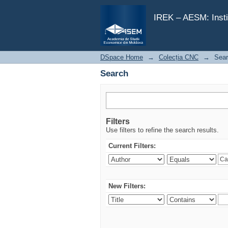
Search
IREK – AESM: Insti
DSpace Home
→
Colecția CNC
→
Sea
Search
Filters
Use filters to refine the search results.
Current Filters:
New Filters: