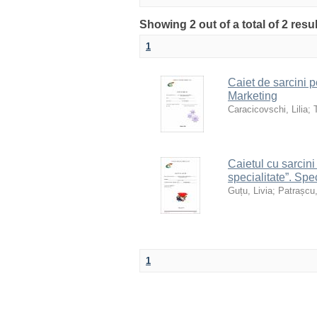
Showing 2 out of a total of 2 res
1
Caiet de sarcini p
Marketing
Caracicovschi, Lilia
;
Caietul cu sarcini 
specialitate”. Spe
Guțu, Livia
;
Patrașcu,
1