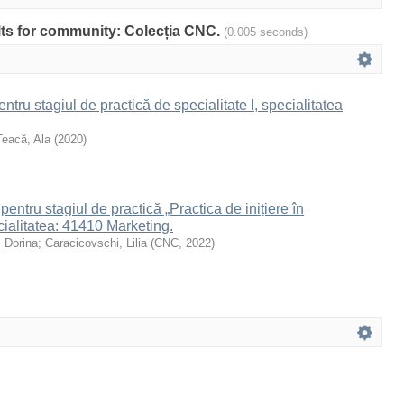
ults for community: Colecția CNC.
(0.005 seconds)
entru stagiul de practică de specialitate I, specialitatea
Teacă, Ala
(
2020
)
pentru stagiul de practică „Practica de inițiere în
cialitatea: 41410 Marketing.
 Dorina
;
Caracicovschi, Lilia
(
CNC
,
2022
)