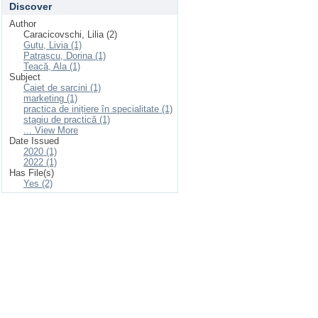
Discover
Author
Caracicovschi, Lilia (2)
Guțu, Livia (1)
Patrașcu, Dorina (1)
Teacă, Ala (1)
Subject
Caiet de sarcini (1)
marketing (1)
practica de inițiere în specialitate (1)
stagiu de practică (1)
... View More
Date Issued
2020 (1)
2022 (1)
Has File(s)
Yes (2)