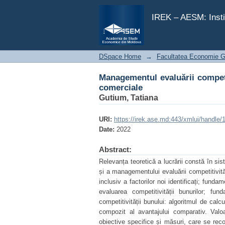
Managementul evaluării competiti
IREK – AESM: Insti
DSpace Home
→
Facultatea Economie Ge
Managementul evaluării competiti
comerciale
Gutium, Tatiana
URI:
https://irek.ase.md:443/xmlui/handle
Date:
2022
Abstract:
Relevanța teoretică a lucrării constă în sis
și a managementului evaluării competitivității
inclusiv a factorilor noi identificați; funda
evaluarea competitivității bunurilor; fu
competitivității bunului: algoritmul de calcul
compozit al avantajului comparativ. Valo
obiective specifice și măsuri, care se rec