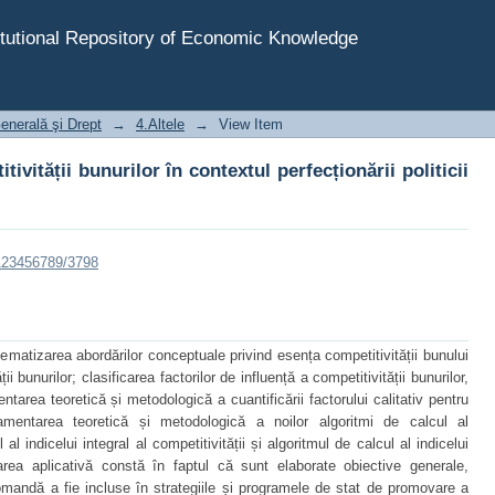
vității bunurilor în contextul perfecționării politicii co
tutional Repository of Economic Knowledge
nerală şi Drept
→
4.Altele
→
View Item
vității bunurilor în contextul perfecționării politicii
/123456789/3798
tematizarea abordărilor conceptuale privind esența competitivității bunului
 bunurilor; clasificarea factorilor de influență a competitivității bunurilor,
mentarea teoretică și metodologică a cuantificării factorului calitativ pentru
ndamentarea teoretică și metodologică a noilor algoritmi de calcul al
 al indicelui integral al competitivității și algoritmul de calcul al indicelui
area aplicativă constă în faptul că sunt elaborate obiective generale,
omandă a fie incluse în strategiile și programele de stat de promovare a