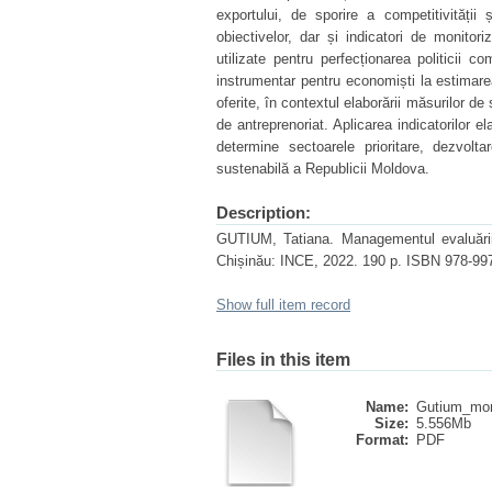
exportului, de sporire a competitivității ș
obiectivelor, dar și indicatori de monitori
utilizate pentru perfecționarea politicii
instrumentar pentru economiști la estimarea 
oferite, în contextul elaborării măsurilor de s
de antreprenoriat. Aplicarea indicatorilor e
determine sectoarele prioritare, dezvol
sustenabilă a Republicii Moldova.
Description:
GUTIUM, Tatiana. Managementul evaluării com
Chișinău: INCE, 2022. 190 p. ISBN 978-99
Show full item record
Files in this item
Name:
Gutium_mono
Size:
5.556Mb
Format:
PDF