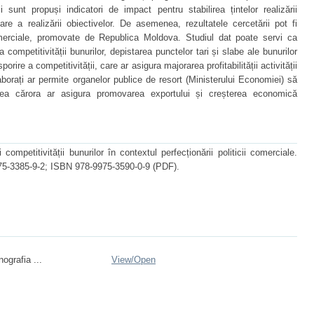
i sunt propuși indicatori de impact pentru stabilirea țintelor realizării
zare a realizării obiectivelor. De asemenea, rezultatele cercetării pot fi
 comerciale, promovate de Republica Moldova. Studiul dat poate servi ca
competitivității bunurilor, depistarea punctelor tari și slabe ale bunurilor
porire a competitivității, care ar asigura majorarea profitabilității activității
laborați ar permite organelor publice de resort (Ministerului Economiei) să
tarea cărora ar asigura promovarea exportului și creșterea economică
petitivității bunurilor în contextul perfecționării politicii comerciale.
75-3385-9-2; ISBN 978-9975-3590-0-9 (PDF).
grafia ...
View/
Open