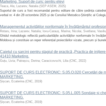
Marketing. Suport de curs: pentru elevi
Teaca, Ala
;
Lazarev, Natalia
(
SEP ASEM
,
2025
)
Suportul de curs a fost recomandat pentru editare de către ședința catedre
verbal nr. 4 din 28 octombrie 2025 și de Consiliul Metodico-Științific al Colegiu
Managementul activităților nonformale în învățământul profesio
Rotaru, Irina
;
Lazarev, Natalia
;
Iovu-Carauș, Marina
;
Nicolai, Svetlana
;
Vasili
Ghidul metodologic reflectă particularitățile activităților nonformale în învăț
Moldova și constituie un reper referențial proiectărilor vizate, precum și bunele
Caietul cu sarcini pentru stagiul de practică „Practica de inițiere 
41410 Marketing.
Guțu, Livia
;
Patrașcu, Dorina
;
Caracicovschi, Lilia
(
CNC
,
2022
)
SUPORT DE CURS ELECTRONIC: S.05.O.020 Cercetări de mark
MARKETING.
Șișcan, Ecaterina
(
CNC
,
2019
)
SUPORT DE CURS ELECTRONIC: S.05.L.005 Sondaje și chesti
MARKETING.
Șișcan, Ecaterina
(
CNC
,
2019
)