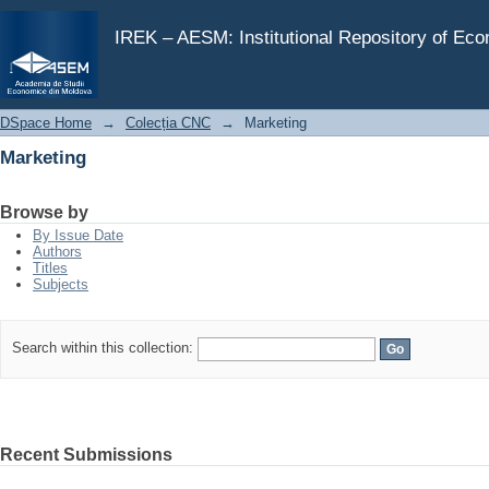
Marketing
IREK – AESM: Institutional Repository of Ec
DSpace Home
→
Colecția CNC
→
Marketing
Marketing
Browse by
By Issue Date
Authors
Titles
Subjects
Search within this collection:
Recent Submissions