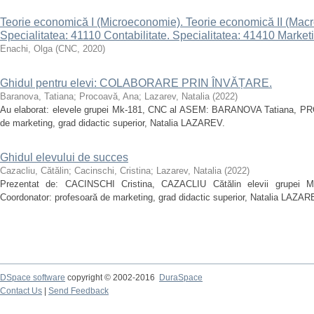
Teorie economică I (Microeconomie). Teorie economică II (Macr
Specialitatea: 41110 Contabilitate. Specialitatea: 41410 Market
Enachi, Olga
(
CNC
,
2020
)
Ghidul pentru elevi: COLABORARE PRIN ÎNVĂȚARE.
Baranova, Tatiana
;
Procoavă, Ana
;
Lazarev, Natalia
(
2022
)
Au elaborat: elevele grupei Mk-181, CNC al ASEM: BARANOVA Tatiana, PR
de marketing, grad didactic superior, Natalia LAZAREV.
Ghidul elevului de succes
Cazacliu, Cătălin
;
Cacinschi, Cristina
;
Lazarev, Natalia
(
2022
)
Prezentat de: CACINSCHI Cristina, CAZACLIU Cătălin elevii grupei MK
Coordonator: profesoară de marketing, grad didactic superior, Natalia LAZAR
DSpace software
copyright © 2002-2016
DuraSpace
Contact Us
|
Send Feedback