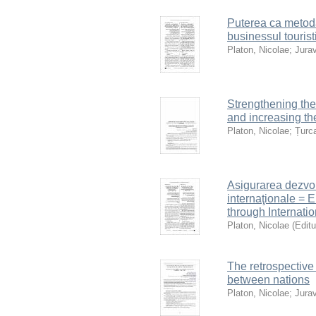
Puterea ca metodă
businessul tourist
Platon, Nicolae
;
Jurav
Strengthening the
and increasing th
Platon, Nicolae
;
Țurca
Asigurarea dezvolt
internaţionale = 
through Internatio
Platon, Nicolae
(
Edit
The retrospective 
between nations
Platon, Nicolae
;
Jurav