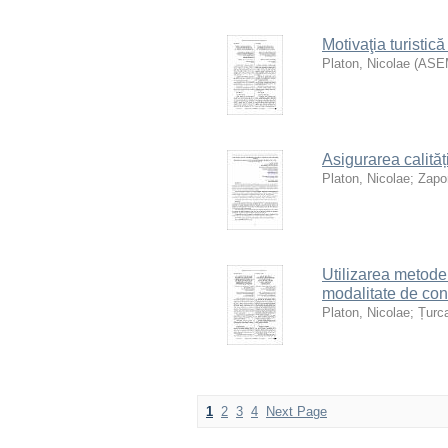
Motivaţia turistică
Platon, Nicolae
(
ASE
Asigurarea calități
Platon, Nicolae
;
Zapor
Utilizarea metodel
modalitate de con
Platon, Nicolae
;
Țurca
1
2
3
4
Next Page