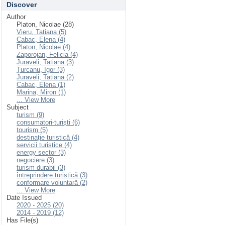
Discover
Author
Platon, Nicolae (28)
Vieru, Tatiana (5)
Cabac, Elena (4)
Platon, Nicolae (4)
Zaporojan, Felicia (4)
Juraveli, Tatiana (3)
Țurcanu, Igor (3)
Juraveli, Tatiana (2)
Cabac, Elena (1)
Marina, Miron (1)
... View More
Subject
turism (9)
consumatori-turiști (6)
tourism (5)
destinație turistică (4)
servicii turistice (4)
energy sector (3)
negociere (3)
turism durabil (3)
întreprindere turistică (3)
conformare voluntară (2)
... View More
Date Issued
2020 - 2025 (20)
2014 - 2019 (12)
Has File(s)