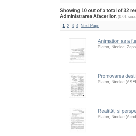
Showing 10 out of a total of 32 r
Administrarea Afacerilor.
(0.01 sec
1
2
3
4
Next Page
Animation as a fun
Platon, Nicolae
;
Zapor
Promovarea destina
Platon, Nicolae
(
ASE
Realități și persp
Platon, Nicolae
(
Acad