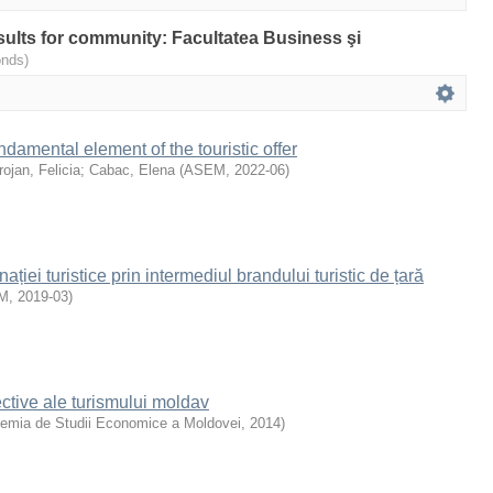
esults for community: Facultatea Business şi
onds)
damental element of the touristic offer
ojan, Felicia
;
Cabac, Elena
(
ASEM
,
2022-06
)
ției turistice prin intermediul brandului turistic de țară
M
,
2019-03
)
ective ale turismului moldav
emia de Studii Economice a Moldovei
,
2014
)