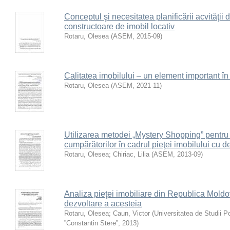
Conceptul şi necesitatea planificării acvităţii
constructoare de imobil locativ
Rotaru, Olesea
(
ASEM
,
2015-09
)
Calitatea imobilului – un element important î
Rotaru, Olesea
(
ASEM
,
2021-11
)
Utilizarea metodei „Mystery Shopping” pentru s
cumpărătorilor în cadrul pieţei imobilului cu de
Rotaru, Olesea
;
Chiriac, Lilia
(
ASEM
,
2013-09
)
Analiza pieţei imobiliare din Republica Moldo
dezvoltare a acesteia
Rotaru, Olesea
;
Caun, Victor
(
Universitatea de Studii 
”Constantin Stere”
,
2013
)