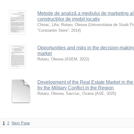
Metode de analiză a mediului de marketing al î
construcţiilor de imobil locativ
Chiriac, Lilia
;
Rotaru, Olesea
(
Universitatea de Studii P
”Constantin Stere”
,
2014
)
Opportunities and risks in the decision-makin
market
Rotaru, Olesea
(
ASEM
,
2022
)
Development of the Real Estate Market in the
by the Military Conflict in the Region
Rotaru, Olesea
;
Savciuc, Oxana
(
ASE
,
2025
)
1
2
Next Page