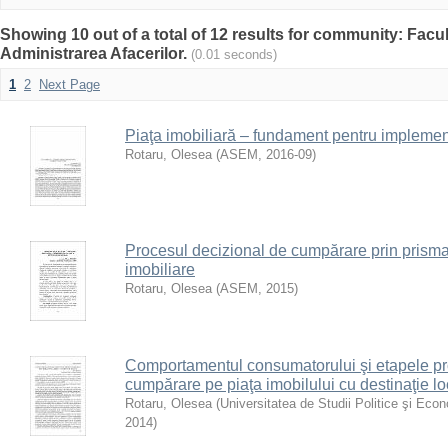
Showing 10 out of a total of 12 results for community: Facu
Administrarea Afacerilor.
(0.01 seconds)
1
2
Next Page
Piaţa imobiliară – fundament pentru implemen
Rotaru, Olesea
(
ASEM
,
2016-09
)
Procesul decizional de cumpărare prin prisma c
imobiliare
Rotaru, Olesea
(
ASEM
,
2015
)
Comportamentul consumatorului şi etapele pr
cumpărare pe piaţa imobilului cu destinaţie lo
Rotaru, Olesea
(
Universitatea de Studii Politice şi Ec
2014
)