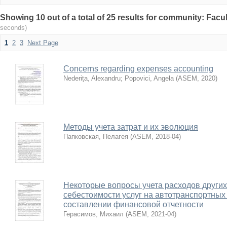
Showing 10 out of a total of 25 results for community: Facul
seconds)
1
2
3
Next Page
Concerns regarding expenses accounting
Nederița, Alexandru
;
Popovici, Angela
(
ASEM
,
2020
)
Методы учета затрат и их эволюция
Папковская, Пелагея
(
ASEM
,
2018-04
)
Некоторые вопросы учета расходов других
себестоимости услуг на автотранспортных
составлении финансовой отчетности
Герасимов, Михаил
(
ASEM
,
2021-04
)