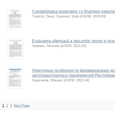
Contabilitatea proiectelor cu finanțare externă
Turețchi, Dana
;
Caraman, Stela
(
ASEM
,
2020-03
)
Evaluarea ulterioară a stocurilor: teorie și pra
Vedeanu, Marinela
(
ASEM
,
2021-03
)
Некоторые особенности формирования до
автотранспортных предприятий Республи
Герасимов, Михаил
(
ASEM
,
2022-04
)
1
2
3
Next Page