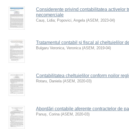
Considerente privind contabilitatea activelor tr
necomerciale
Cauș, Lidia
;
Popovici, Angela
(
ASEM
,
2023-04
)
Tratamentul contabil și fiscal al cheltuielilor d
Bulgaru Veronica, Veronica
(
ASEM
,
2019-04
)
Contabilitatea cheltuielilor conform noilor reg
Rotaru, Daniela
(
ASEM
,
2020-03
)
Abordări contabile aferente contractelor de par
Panuș, Corina
(
ASEM
,
2020-03
)