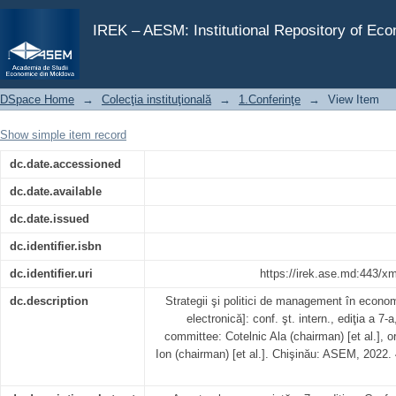
Conferinţa ştiinţifică internaţională "Strategii şi poli
iunie 2022, Chişinău
IREK – AESM: Institutional Repository of Ec
DSpace Home
→
Colecţia instituţională
→
1.Conferinţe
→
View Item
Show simple item record
dc.date.accessioned
dc.date.available
dc.date.issued
dc.identifier.isbn
dc.identifier.uri
https://irek.ase.md:443/x
dc.description
Strategii şi politici de management în econ
electronică]: conf. şt. intern., ediţia a 7-
committee: Cotelnic Ala (chairman) [et al.], 
Ion (chairman) [et al.]. Chişinău: ASEM, 2022