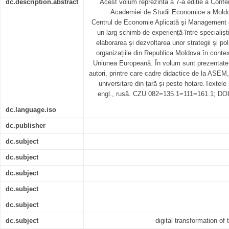
dc.description.abstract
Acest volum reprezintă a 7-a editie a Confer
Academiei de Studii Economice a Mold
Centrul de Economie Aplicată şi Management c
un larg schimb de experiență între specialiști
elaborarea și dezvoltarea unor strategii și p
organizațiile din Republica Moldova în contextu
Uniunea Europeană. În volum sunt prezentate
autori, printre care cadre didactice de la ASEM, 
universitare din țară și peste hotare.Textele
engl., rusă. CZU 082=135.1=111=161.1; DOI
dc.language.iso
dc.publisher
dc.subject
dc.subject
dc.subject
dc.subject
dc.subject
dc.subject
digital transformation o