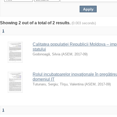
Showing 2 out of a total of 2 results.
(0.003 seconds)
1
Calitatea populaţiei Republicii Moldova – imp
statului
Godonoagă, Silvia
(
ASEM
,
2017-09
)
Rolul incubatoarelor inovaţionale în pregătirea 
domeniul IT
Tutunaru, Sergiu
;
Tîrşu, Valentina
(
ASEM
,
2017-09
)
1