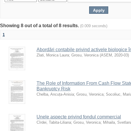
Showing 8 out of a total of 8 results.
(0.009 seconds)
1
Abordări contabile privind activele biologice 
Zlati, Monica Laura
;
Grosu, Veronica
(
ASEM
,
2020-03
)
The Role of Information From Cash Flow State
Bankruptcy Risk
Chelba, Ancuța-Anisia
;
Grosu, Veronica
;
Socoliuc, Mari
Unele aspecte privind fondul commercial
Cîrdei, Tabita-Liliana
;
Grosu, Veronica
;
Mihaila, Svetlan