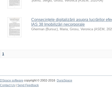
Șoimu, Sergiu
;
Grosu, Veronica
(
ASEM
,
2020-04
)
Consecințele digitalizării asupra lucrărilor efe
IAS 38 Imobilizări necorporale
Gherman (Bursuc), Maria
;
Grosu, Veronica
(
ASEM
,
202
1
DSpace software
copyright © 2002-2016
DuraSpace
Contact Us
|
Send Feedback