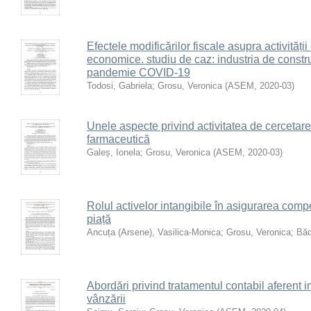
Efectele modificărilor fiscale asupra activității
economice. studiu de caz: industria de construc
pandemie COVID-19
Todosi, Gabriela
;
Grosu, Veronica
(
ASEM
,
2020-03
)
Unele aspecte privind activitatea de cercetare
farmaceutică
Galeș, Ionela
;
Grosu, Veronica
(
ASEM
,
2020-03
)
Rolul activelor intangibile în asigurarea competi
piață
Ancuța (Arsene), Vasilica-Monica
;
Grosu, Veronica
;
Băd
Abordări privind tratamentul contabil aferent i
vânzării