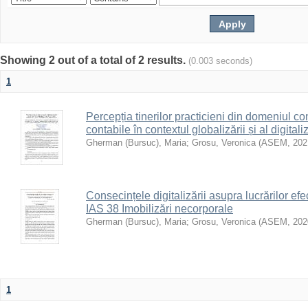
Showing 2 out of a total of 2 results.
(0.003 seconds)
1
Percepția tinerilor practicieni din domeniul con
contabile în contextul globalizării și al digitaliz
Gherman (Bursuc), Maria
;
Grosu, Veronica
(
ASEM
,
202
Consecințele digitalizării asupra lucrărilor efe
IAS 38 Imobilizări necorporale
Gherman (Bursuc), Maria
;
Grosu, Veronica
(
ASEM
,
202
1