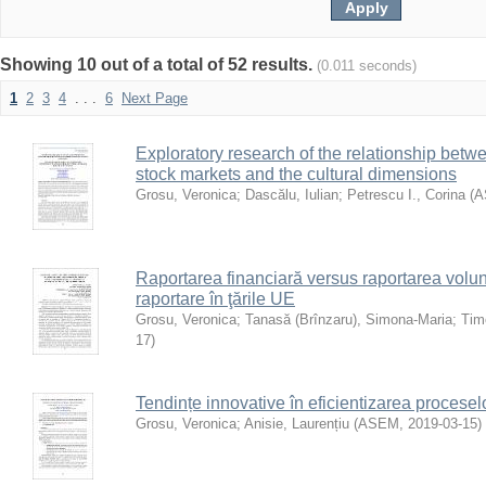
Showing 10 out of a total of 52 results.
(0.011 seconds)
1
2
3
4
. . .
6
Next Page
Exploratory research of the relationship betw
stock markets and the cultural dimensions
Grosu, Veronica
;
Dascălu, Iulian
;
Petrescu I., Corina
(
A
Raportarea financiară versus raportarea volun
raportare în ţările UE
Grosu, Veronica
;
Tanasă (Brînzaru), Simona-Maria
;
Timo
17
)
Tendințe innovative în eficientizarea procesel
Grosu, Veronica
;
Anisie, Laurențiu
(
ASEM
,
2019-03-15
)