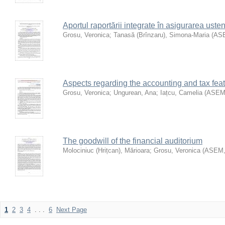
Aportul raportării integrate în asigurarea ustena
Grosu, Veronica
;
Tanasă (Brînzaru), Simona-Maria
(
AS
Aspects regarding the accounting and tax feat
Grosu, Veronica
;
Ungurean, Ana
;
Iațcu, Camelia
(
ASE
The goodwill of the financial auditorium
Molociniuc (Hrițcan), Mărioara
;
Grosu, Veronica
(
ASEM
1
2
3
4
. . .
6
Next Page