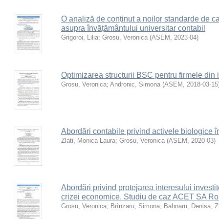
O analiză de conținut a noilor standarde de cal
asupra învățământului universitar contabil
Grigoroi, Lilia
;
Grosu, Veronica
(
ASEM
,
2023-04
)
Optimizarea structurii BSC pentru firmele din 
Grosu, Veronica
;
Andronic, Simona
(
ASEM
,
2018-03-15
Abordări contabile privind activele biologice 
Zlati, Monica Laura
;
Grosu, Veronica
(
ASEM
,
2020-03
)
Abordări privind protejarea interesului investit
crizei economice. Studiu de caz ACET SA R
Grosu, Veronica
;
Brînzaru, Simona
;
Bahnaru, Denisa
;
Z