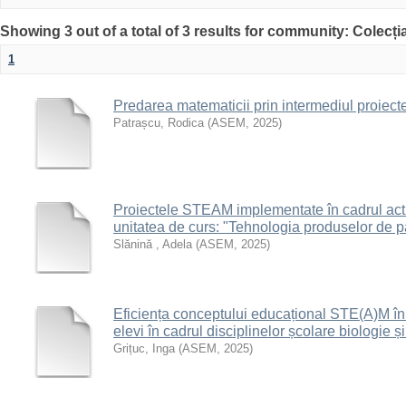
Showing 3 out of a total of 3 results for community: Colecț
1
Predarea matematicii prin intermediul proie
Patrașcu, Rodica
(
ASEM
,
2025
)
Proiectele STEAM implementate în cadrul activi
unitatea de curs: "Tehnologia produselor de pat
Slănină , Adela
(
ASEM
,
2025
)
Eficiența conceptului educațional STE(A)M în
elevi în cadrul disciplinelor școlare biologie ș
Grițuc, Inga
(
ASEM
,
2025
)