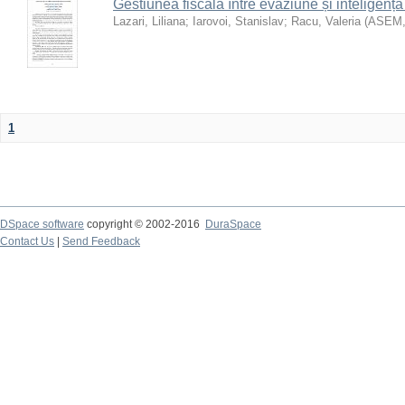
Gestiunea fiscală între evaziune și inteligență
Lazari, Liliana
;
Iarovoi, Stanislav
;
Racu, Valeria
(
ASEM
1
DSpace software
copyright © 2002-2016
DuraSpace
Contact Us
|
Send Feedback