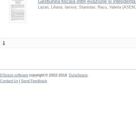
Gestiunea fiscală între evaziune și inteligență
Lazari, Liliana
;
Iarovoi, Stanislav
;
Racu, Valeria
(
ASEM
1
DSpace software
copyright © 2002-2016
DuraSpace
Contact Us
|
Send Feedback