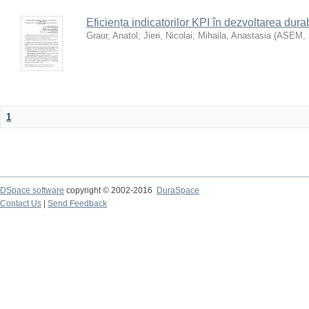
Eficiența indicatorilor KPI în dezvoltarea durab
Graur, Anatol
;
Jieri, Nicolai
;
Mihaila, Anastasia
(
ASEM
,
1
DSpace software
copyright © 2002-2016
DuraSpace
Contact Us
|
Send Feedback