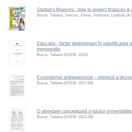
Startup's finances : how to project finances 
Bucos, Tatiana
;
Simciuc, Elena
;
Todorova, Liudmila
(
A
Educaţia - factor determinant în valorificarea 
monografie
Bucos, Tatiana
(
ASEM
,
2014
)
Ecosistemul antreprenorial – premiză a dezvol
Bucos, Tatiana
(
ASEM
,
2017-09
)
O abordare conceptuală a rolului universitățil
Bucos, Tatiana
(
ASEM
,
2021-09
)