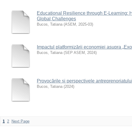
Educational Resilience through E-Learning: 
Global Challenges
Bucos, Tatiana
(
ASEM
,
2025-03
)
Impactul platformizării economiei asupra „Exo
Bucos, Tatiana
(
SEP ASEM
,
2024
)
Provocările și perspectivele antreprenoriatulu
Bucos, Tatiana
(
2024
)
1
2
Next Page