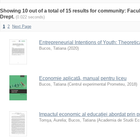
Showing 10 out of a total of 15 results for community: Fac
Drept.
(0.022 seconds)
1
2
Next Page
Entrepreneurial Intentions of Youth: Theoret
Bucos, Tatiana
(
2020
)
Economie aplicată, manual pentru liceu
Bucos, Tatiana
(
Centrul experimental Prometeu
,
2018
)
Impactul economic al educaţiei abordat prin pr
Tomşa, Aurelia
;
Bucos, Tatiana
(
Academia de Studii E