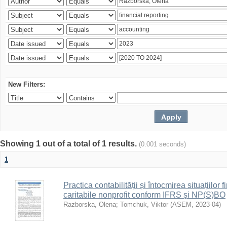
New Filters:
Showing 1 out of a total of 1 results.
(0.001 seconds)
1
Practica contabilității și întocmirea situațiilor 
caritabile nonprofit conform IFRS și NP(S)BO
Razborska, Olena
;
Tomchuk, Viktor
(
ASEM
,
2023-04
)