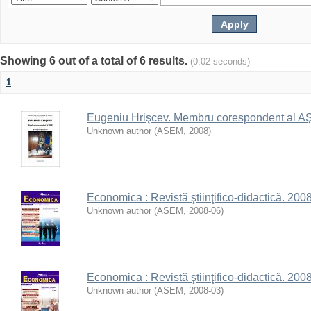
Showing 6 out of a total of 6 results.
(0.02 seconds)
1
Eugeniu Hrişcev. Membru corespondent al AŞM 
Unknown author
(
ASEM
,
2008
)
Economica : Revistă ştiinţifico-didactică. 2008,
Unknown author
(
ASEM
,
2008-06
)
Economica : Revistă ştiinţifico-didactică. 2008,
Unknown author
(
ASEM
,
2008-03
)