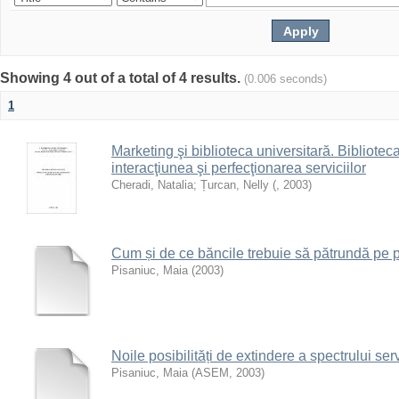
Showing 4 out of a total of 4 results.
(0.006 seconds)
1
Marketing şi biblioteca universitară. Biblioteca 
interacţiunea şi perfecţionarea serviciilor
Cheradi, Natalia
;
Țurcan, Nelly
(
,
2003
)
Cum și de ce băncile trebuie să pătrundă pe pi
Pisaniuc, Maia
(
2003
)
Noile posibilități de extindere a spectrului ser
Pisaniuc, Maia
(
ASEM
,
2003
)