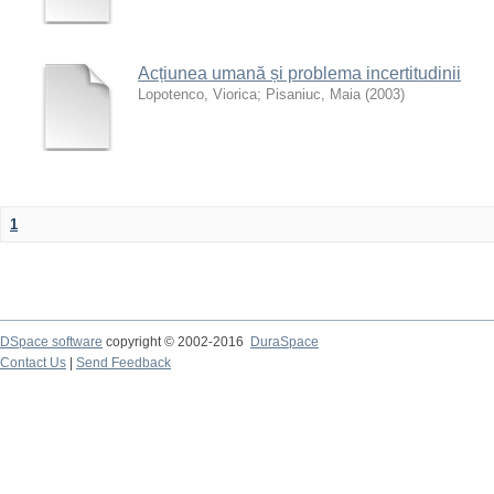
Acțiunea umană și problema incertitudinii
Lopotenco, Viorica
;
Pisaniuc, Maia
(
2003
)
1
DSpace software
copyright © 2002-2016
DuraSpace
Contact Us
|
Send Feedback