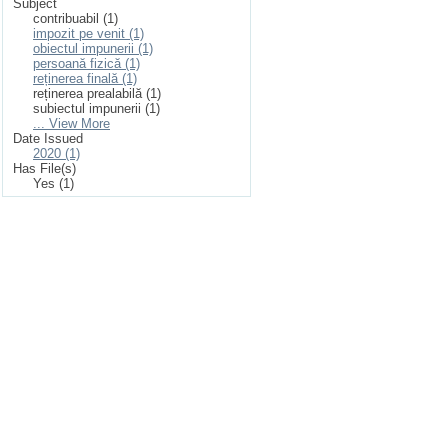
Subject
contribuabil (1)
impozit pe venit (1)
obiectul impunerii (1)
persoană fizică (1)
reținerea finală (1)
reținerea prealabilă (1)
subiectul impunerii (1)
... View More
Date Issued
2020 (1)
Has File(s)
Yes (1)