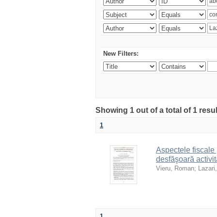
New Filters:
Showing 1 out of a total of 1 resu
1
Aspectele fiscale 
desfăşoară activit
Vieru, Roman
;
Lazari,
1