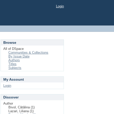
Login
Browse
All of DSpace
Communities & Collections
By Issue Date
Authors
Titles
Subjects
My Account
Login
Discover
Author
Bivol, Cătălina (1)
Lazari, Liliana (1)