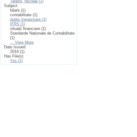
Tataroi, Nicolae (1)
Subject
bilanț (1)
contabilitate (1)
dubla înregistrare (1)
IFRS (1)
situații financiare (1)
Standarde Naționale de Contabilitate
(1)
... View More
Date Issued
2019 (1)
Has File(s)
Yes (1)