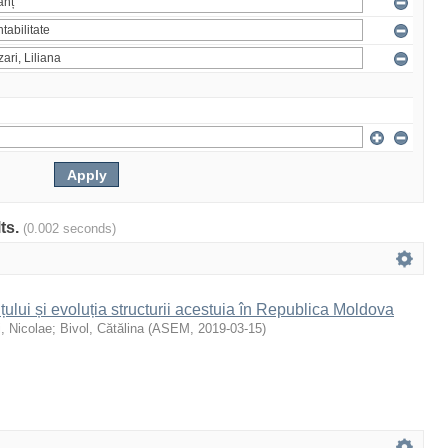
lts.
(0.002 seconds)
țului și evoluția structurii acestuia în Republica Moldova
i, Nicolae
;
Bivol, Cătălina
(
ASEM
,
2019-03-15
)