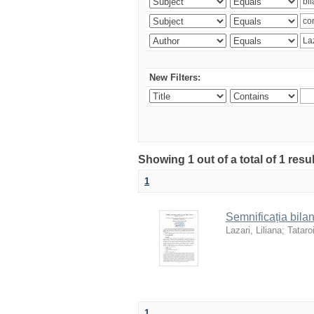
New Filters:
Showing 1 out of a total of 1 resu
1
Semnificația bilan
Lazari, Liliana
;
Tataro
1